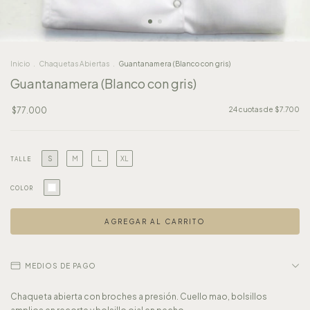
Inicio
.
Chaquetas Abiertas
.
Guantanamera (Blanco con gris)
Guantanamera (Blanco con gris)
$77.000
24
cuotas de
$7.700
S
M
L
XL
TALLE
COLOR
MEDIOS DE PAGO
Chaqueta abierta con broches a presión. Cuello mao, bolsillos